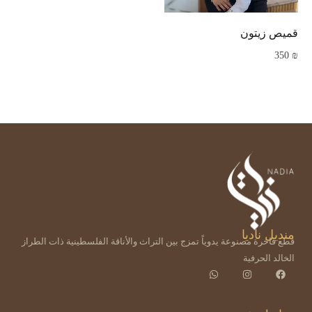
قميص زيتون
350
₪
منديل ناديا
قطع فاخرة مصنوعة يدوياً تمزج بين التراث والأناقة الفلسطينية ذات الطراز
الخالد الحرفية